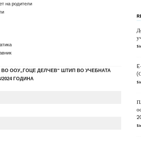
ет на родители
ли
R
Делчев
Д
у
атика
Si
авник
–
E
 ВО ООУ„ГОЦЕ ДЕЛЧЕВ“ ШТИП ВО УЧЕБНАТА
(
3/2024 ГОДИНА
Si
П
Штип
о
2
Si