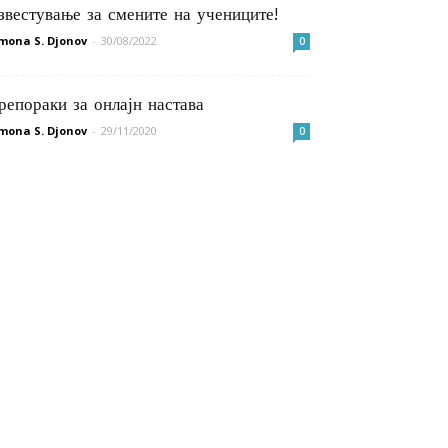
звестување за смените на учениците!
mona S. Djonov
-
30/08/2022
0
репораки за онлајн настава
mona S. Djonov
-
29/11/2020
0