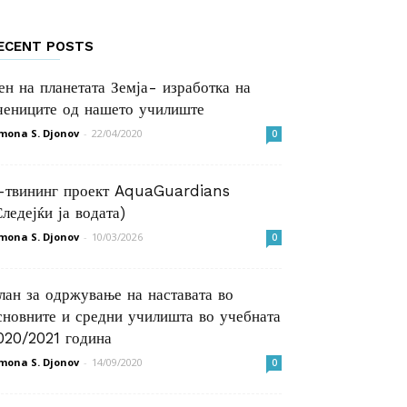
ECENT POSTS
ен на планетата Земја- изработка на
чениците од нашето училиште
mona S. Djonov
-
22/04/2020
0
-твининг проект AquaGuardians
Следејќи ја водата)
mona S. Djonov
-
10/03/2026
0
лан за одржување на наставата во
сновните и средни училишта во учебната
020/2021 година
mona S. Djonov
-
14/09/2020
0