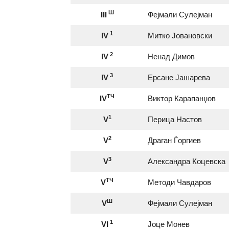
Ш
III
Фејмали Сулејман
1
IV
Митко Јовановски
2
IV
Ненад Димов
3
IV
Ерсане Јашарева
ТЧ
IV
Виктор Карапанџов
1
V
Перица Настов
2
V
Драган Ѓоргиев
3
V
Александра Коцевска
ТЧ
V
Методи Чавдаров
Ш
V
Фејмали Сулејман
1
VI
Јоце Монев