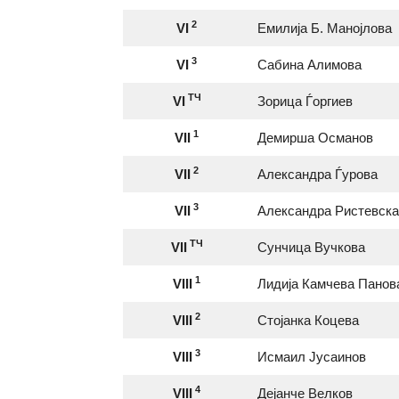
2
VI
Емилија Б. Манојлова
3
VI
Сабина Алимова
ТЧ
VI
Зорица Ѓоргиев
1
VII
Демирша Османов
2
VII
Александра Ѓурова
3
VII
Александра Ристевска
ТЧ
VII
Сунчица Вучкова
1
VIII
Лидија Камчева Панов
2
VIII
Стојанка Коцева
3
VIII
Исмаил Јусаинов
4
VIII
Дејанче Велков