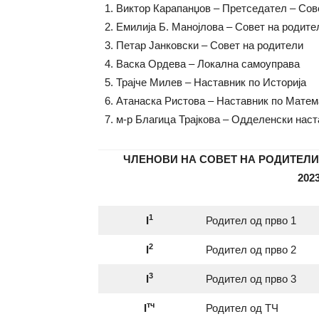
1. Виктор Карапанџов – Претседател – Сов
2. Емилија Б. Манојлова – Совет на родите
3. Петар Јанковски – Совет на родители
4. Васка Ордева – Локална самоуправа
5. Трајче Милев – Наставник по Историја
6. Атанаска Ристова – Наставник по Матем
7. м-р Благица Трајкова – Одделенски наст
ЧЛЕНОВИ НА СОВЕТ НА РОДИТЕЛИ
202
1
I
Родител од прво 1
2
I
Родител од прво 2
3
I
Родител од прво 3
тч
I
Родител од ТЧ