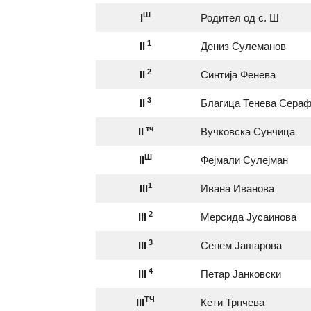
Ш
I
Родител од с. Ш
1
II
Дениз Сулеманов
2
II
Синтија Фенева
3
II
Благица Тенева Сера
тч
II
Вучковска Сунчица
Ш
II
Фејмали Сулејман
1
III
Ивана Иванова
2
III
Мерсида Јусаинова
3
III
Сенем Јашарова
4
III
Петар Јанковски
ТЧ
III
Кети Трпчева