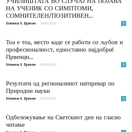
УЧИЛИШТАТА ВО СЛУЧАЈ НА ПОЈАВА
НА УЧЕНИК СО СИМПТОМИ,
СОМНИТЕЛЕН/ПОЗИТИВЕН...
Simona S. Djonov
-
14/09/2020
0
Тоа е тоа, место каде се работи со љубов и
професионалност, едноставно најдобри!
Првенци...
Simona S. Djonov
-
20/06/2024
0
Резултати од регионалниот натпревар по
Природни науки
Simona S. Djonov
-
18/05/2021
0
Одбележување на Светскиот ден на гласно
читање