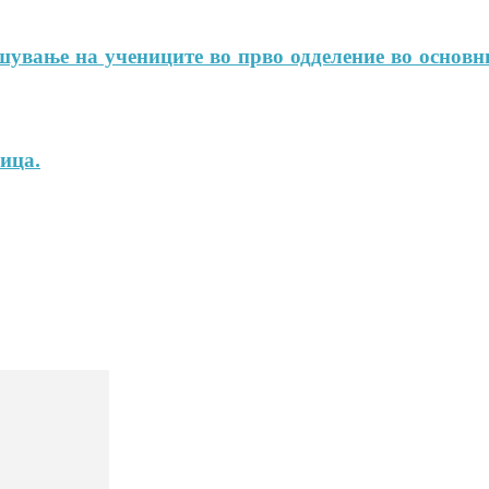
шување на учениците во прво одделение во основ
ица.