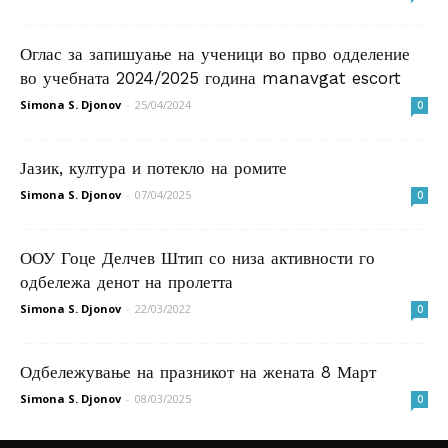
Оглас за запишуање на ученици во прво одделение
во учебната 2024/2025 година manavgat escort
Simona S. Djonov
-
25/04/2024
0
Јазик, култура и потекло на ромите
Simona S. Djonov
-
07/04/2025
0
ООУ Гоце Делчев Штип со низа активности го
одбележа денот на пролетта
Simona S. Djonov
-
22/03/2022
0
Одбележување на празникот на жената 8 Март
Simona S. Djonov
-
08/03/2025
0