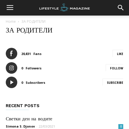
Home
ЗА РОДИТЕЛИ
ЗА РОДИТЕЛИ
20,831
Fans
LIKE
0
Followers
FOLLOW
0
Subscribers
SUBSCRIBE
RECENT POSTS
Светки ден на водите
Simona S. Djonov
-
22/03/2021
0