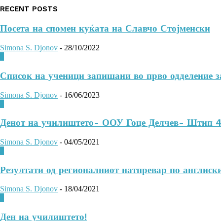
RECENT POSTS
Посета на спомен куќата на Славчо Стојменски
Simona S. Djonov
-
28/10/2022
0
Список на ученици запишани во прво одделение з
Simona S. Djonov
-
16/06/2023
0
Денот на училиштето- ООУ Гоце Делчев- Штип 4.
Simona S. Djonov
-
04/05/2021
0
Резултати од регионалниот натпревар по англиски
Simona S. Djonov
-
18/04/2021
0
Ден на училиштето!