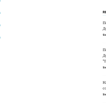
а
R
а
Делчев
П
а
Д
Si
а
–
П
Д
“
Si
Штип
Н
с
Si