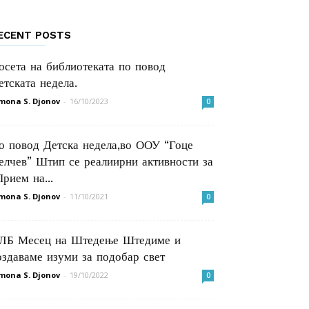
ECENT POSTS
осета на библиотеката по повод
етската недела.
mona S. Djonov
-
16/10/2023
0
о повод Детска недела,во ООУ “Гоце
елчев” Штип се реалиирни активности за
Прием на...
mona S. Djonov
-
11/10/2021
0
ЛБ Месец на Штедење Штедиме и
оздаваме изуми за подобар свет
mona S. Djonov
-
19/10/2022
0