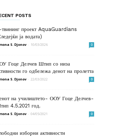
ECENT POSTS
-твининг проект AquaGuardians
Следејќи ја водата)
mona S. Djonov
-
10/03/2026
0
ОУ Гоце Делчев Штип со низа
ктивности го одбележа денот на пролетта
mona S. Djonov
-
22/03/2022
0
енот на училиштето- ООУ Гоце Делчев-
тип 4.5.2021 год.
mona S. Djonov
-
04/05/2021
0
лободни изборни активности