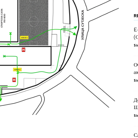
R
Делчев
E
(
Si
–
О
а
Si
Д
Штип
Ш
Si
С