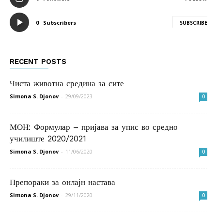
0
Subscribers
SUBSCRIBE
RECENT POSTS
Чиста животна средина за сите
Simona S. Djonov
-
29/09/2023
0
МОН: Формулар – пријава за упис во средно
училиште 2020/2021
Simona S. Djonov
-
11/06/2020
0
Препораки за онлајн настава
Simona S. Djonov
-
29/11/2020
0