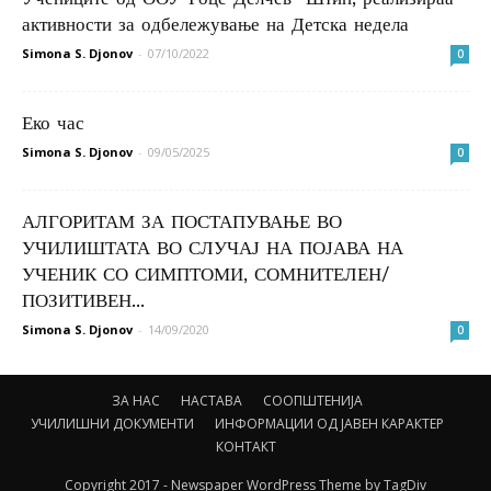
активности за одбележување на Детска недела
Simona S. Djonov
-
07/10/2022
0
Еко час
Simona S. Djonov
-
09/05/2025
0
АЛГОРИТАМ ЗА ПОСТАПУВАЊЕ ВО
УЧИЛИШТАТА ВО СЛУЧАЈ НА ПОЈАВА НА
УЧЕНИК СО СИМПТОМИ, СОМНИТЕЛЕН/
ПОЗИТИВЕН...
Simona S. Djonov
-
14/09/2020
0
ЗА НАС
НАСТАВА
СООПШТЕНИЈА
УЧИЛИШНИ ДОКУМЕНТИ
ИНФОРМАЦИИ ОД ЈАВЕН КАРАКТЕР
КОНТАКТ
Copyright 2017 - Newspaper WordPress Theme by TagDiv