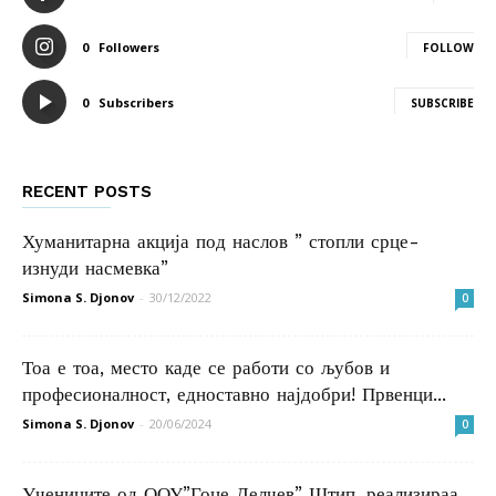
0
Followers
FOLLOW
0
Subscribers
SUBSCRIBE
RECENT POSTS
Хуманитарна акција под наслов ” стопли срце-
изнуди насмевка”
Simona S. Djonov
-
30/12/2022
0
Тоа е тоа, место каде се работи со љубов и
професионалност, едноставно најдобри! Првенци...
Simona S. Djonov
-
20/06/2024
0
Учениците од ООУ”Гоце Делчев” Штип, реализираа