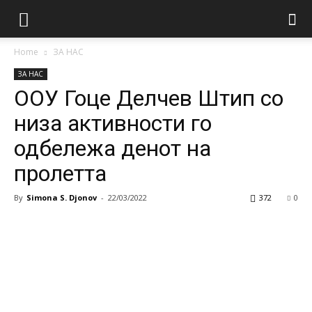
Home
ЗА НАС
ЗА НАС
ООУ Гоце Делчев Штип со
низа активности го
одбележа денот на
пролетта
By
Simona S. Djonov
-
22/03/2022
372
0
Facebook
Twitter
Google+
Pi