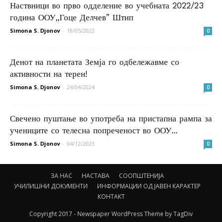
Наствници во прво одделение во учебната 2022/23
година ООУ,,Гоце Делчев” Штип
Simona S. Djonov
-
18/05/2022
0
Денот на планетата Земја го одбележавме со
активности на терен!
Simona S. Djonov
-
24/04/2024
0
Свечено пуштање во употреба на пристапна рампа за
учениците со телесна попреченост во ООУ...
Simona S. Djonov
-
04/12/2023
0
ЗА НАС
НАСТАВА
СООПШТЕНИЈА
УЧИЛИШНИ ДОКУМЕНТИ
ИНФОРМАЦИИ ОД ЈАВЕН КАРАКТЕР
КОНТАКТ
Copyright 2017 - Newspaper WordPress Theme by TagDiv