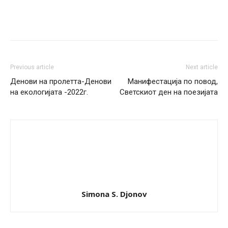
Facebook
Twitter
Google+
Pi
Previous article
Next article
Денови на пролетта-Денови
Манифестација по повод,
на екологијата -2022г.
Светскиот ден на поезијата
Simona S. Djonov