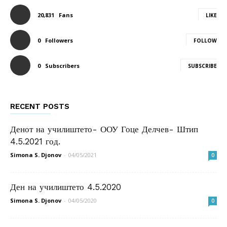
20,831
Fans
LIKE
0
Followers
FOLLOW
0
Subscribers
SUBSCRIBE
RECENT POSTS
Денот на училиштето- ООУ Гоце Делчев- Штип
4.5.2021 год.
Simona S. Djonov
-
04/05/2021
0
Ден на училиштето 4.5.2020
Simona S. Djonov
-
04/05/2020
0