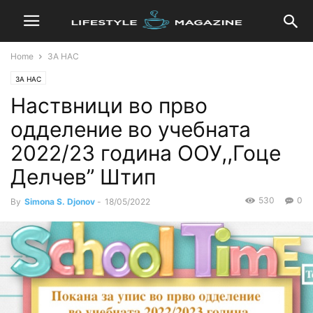
Home
ЗА НАС
ЗА НАС
Наствници во прво
одделение во учебната
2022/23 година ООУ,,Гоце
Делчев” Штип
530
0
By
Simona S. Djonov
-
18/05/2022