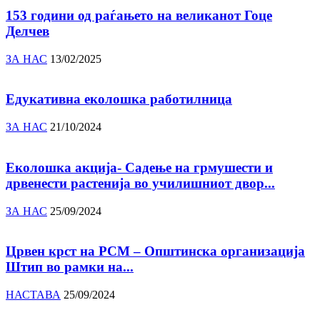
153 години од раѓањето на великанот Гоце
Делчев
ЗА НАС
13/02/2025
Едукативна еколошка работилница
ЗА НАС
21/10/2024
Еколошка акција- Садење на грмушести и
дрвенести растенија во училишниот двор...
ЗА НАС
25/09/2024
Црвен крст на РСМ – Општинска организација
Штип во рамки на...
НАСТАВА
25/09/2024