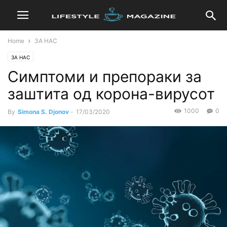
Home
ЗА НАС
ЗА НАС
Симптоми и препораки за
заштита од корона-вирусот
1000
0
By
Simona S. Djonov
-
17/03/2020