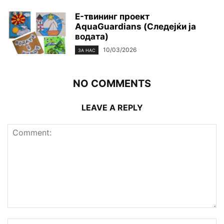
E-твининг проект
AquaGuardians (Следејќи ја
водата)
10/03/2026
ЗА НАС
NO COMMENTS
LEAVE A REPLY