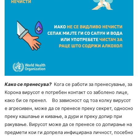
Како се пренесува?
Кога се работи за пренесување, за
Корона вирусот е потребен контакт со заболено лице,
како би се пренел. Во зависност од тоа колку вирусот
е агресивен, може да се пренесе преку секрет, односно
преку кашлање и кивање, а дури и преку допир при
ракување. Вирусот може да се пренесе со допирање на
предмети кои ги допрела инфицирана личност, посебно