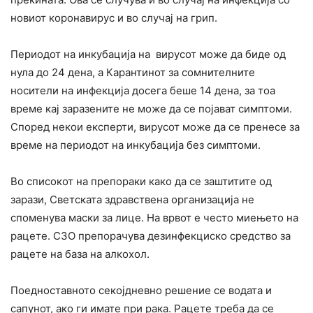
новиот коронавирус и во случај на грип.
Периодот на инкубација на вирусот може да биде од
нула до 24 дена, а Карантинот за сомнителните
носители на инфекција досега беше 14 дена, за тоа
време кај заразените не може да се појават симптоми.
Според некои експерти, вирусот може да се пренесе за
време на периодот на инкубација без симптоми.
Во списокот на препораки како да се заштитите од
зарази, Светската здравствена организација не
споменува маски за лице. На врвот е често миењето на
рацете. СЗО препорачува дезинфекциско средство за
рацете на база на алкохол.
Поедноставното секојдневно решение се водата и
сапунот, ако ги имате при рака. Рацете треба да се