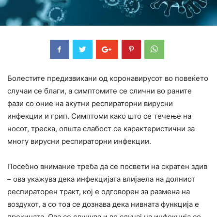
Болестите предизвикани од коронавирусот во повеќето
случаи се благи, а симптомите се слични во раните
фази со оние на акутни респираторни вирусни
инфекции и грип. Симптоми како што се течење на
носот, треска, општа слабост се карактеристични за
многу вирусни респираторни инфекции.
Посебно внимание треба да се посвети на скратен здив
– ова укажува дека инфекцијата влијаела на долниот
респираторен тракт, кој е одговорен за размена на
воздухот, а со тоа се дознава дека нивната функција е
прекината. Ова се случува и во случај на инфекција со