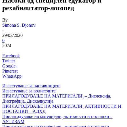
Насоки од специјлен едукатор и
рехабилитатор-логопед
By
Simona S. Djonov
-
29/03/2020
0
2074
Facebook
Twitter
Google+
Pinterest
WhatsApp
Известување за наставниците
Известување за родителите
ПРИЛАГОДУВАЊЕ НА МАТЕРИЈАЛИ, – Дислексија,
Дисграфија, Дискалкулија
П
РИЛАГОДУВАЊЕ НА МАТЕРИЈАЛИ, АКТИВНОСТИ И
ПОСТАПКИ – АДХД
П
рилагодување на материјали, активности и постапки –
АУТИЗАМ
Прилагодување на материјали, активности и постапки –