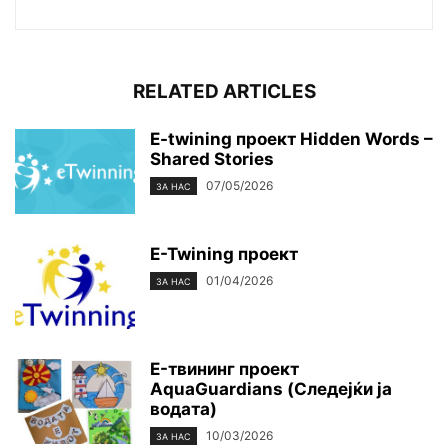
RELATED ARTICLES
E-twining проект Hidden Words –
Shared Stories
07/05/2026
ЗА НАС
E-Twining проект
01/04/2026
ЗА НАС
E-твининг проект
AquaGuardians (Следејќи ја
водата)
10/03/2026
ЗА НАС