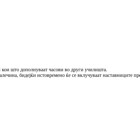
 кои што дополнуваат часови во други училишта.
далечина, бидејќи истовремено ќе се вклучуваат наставниците пр