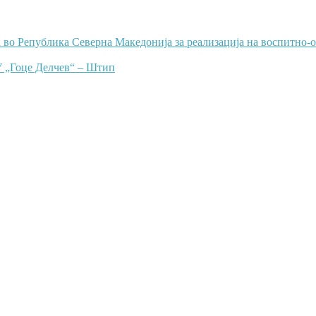
во Република Северна Македонија за реализација на воспитно-о
оце Делчев“ – Штип