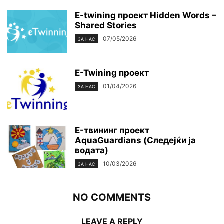
E-twining проект Hidden Words –
Shared Stories
07/05/2026
ЗА НАС
E-Twining проект
01/04/2026
ЗА НАС
E-твининг проект
AquaGuardians (Следејќи ја
водата)
10/03/2026
ЗА НАС
NO COMMENTS
LEAVE A REPLY