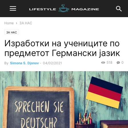
Home
ЗА НАС
ЗА НАС
Изработки на учениците по
предметот Германски јазик
518
0
By
Simona S. Djonov
-
04/02/2021