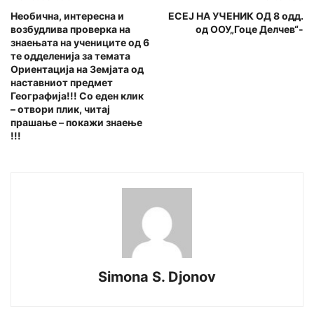
Необична, интересна и
ЕСЕЈ НА УЧЕНИК ОД 8 одд.
возбудлива проверка на
oд ООУ„Гоце Делчев“-
знаењата на учениците од 6
те одделенија за темата
Ориентација на Земјата од
наставниот предмет
Географија!!! Со еден клик
– отвори плик, читај
прашање – покажи знаење
!!!
Simona S. Djonov