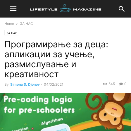
Home
ЗА НАС
ЗА НАС
Програмирање за деца:
апликации за учење,
размислување и
креативност
545
0
By
Simona S. Djonov
-
04/02/2021