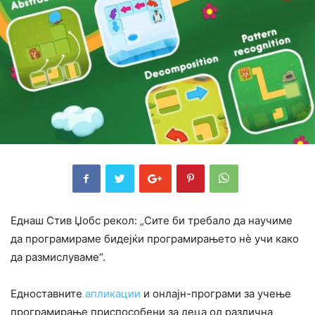
Еднаш Стив Џобс рекол: „Сите би требало да научиме
да програмираме бидејќи програмирањето нè учи како
да размислуваме“.
Едноставните
апликации
и онлајн-програми за учење
програмирање приспособени за деца од различна