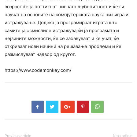
возраст ќе ја поттикнат нивната љубопитност и ќе ги
научат на основите на компјутерската наука низ игра и
истражување. Додека ја програмираат играта што
самите ја осмислиле истражувајќи ја програмата и
нејзините можности, ќе се забавуваат и ќе учат, ќе
откриваат нови начини на решавање проблеми и ќе
размислуваат надвор од кругот.
https://www.codemonkey.com/
Previous article
Next article