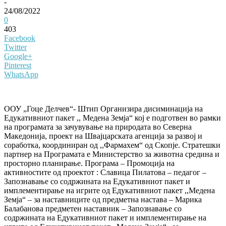
-
24/08/2022
0
403
Facebook
Twitter
Google+
Pinterest
WhatsApp
ООУ „Гоце Делчев“- Штип Организира дисиминација на
Едукативниот пакет ,, Медена Земја“ кој е подготвен во рамки
на програмата за зачувување на природата во Северна
Македонија, проект на Швајцарската агенција за развој и
соработка, координиран од ,,Фармахем“ од Скопје. Стратешки
партнер на Програмата е Министерство за животна средина и
просторно планирање. Програма – Промоција на
активностите од проектот : Славица Пилатова – педагог –
Запознавање со содржината на Едукативниот пакет и
имплементирање на игрите од Едукативниот пакет ,,Медена
Земја“ – за наставниците од предметна настава – Марика
Балабанова предметен наставник – Запознавање со
содржината на Едукативниот пакет и имплементирање на