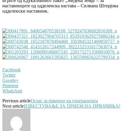
игрите од Едукативниот пакет ,,Медена Земја“– за
наставниците од одделенска настава – Силвана Штерјова
одделенски наставник.
Facebook
Twitter
Google+
Pinterest
WhatsApp
Previous article
Оглас за првенец на генерацијата
Next article
ИЗВЕСТУВАЊЕ ЗА ПРИЕМ НА ПРВАЧИЊА!