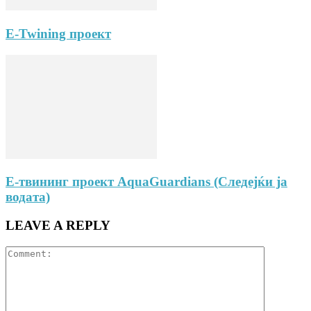
E-Twining проект
E-твининг проект AquaGuardians (Следејќи ја
водата)
LEAVE A REPLY