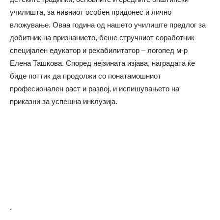
училишта, за нивниот особен придонес и лично
вложување. Оваа година од нашето училиште предлог за
добитник на признанието, беше стручниот соработник
специјален едукатор и рехабилитатор – логопед м-р
Елена Ташкова. Според нејзината изјава, наградата ќе
биде поттик да продолжи со понатамошниот
професионален раст и развој, и испишувањето на
приказни за успешна инклузија.
.