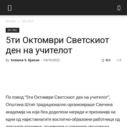
Home
ЗА НАС
ЗА НАС
5ти Октомври Светскиот
ден на учителот
By
Simona S. Djonov
-
06/10/2022
406
0
Facebook
Twitter
Google+
Pi
По повод “5ти Октомври Светскиот ден на учителот”,
Општина Штип традиционално организираше Свечена
академија на која беа доделени награди и признанија на
едни од најистакнатите воспитно-образовни работници од
детските градинки, основните и средните општински