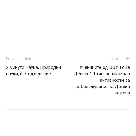
Facebook
Twitter
Google+
Pi
Previous article
Next article
2 минути Наука, Природни
Учениците од ООУ”Гоце
науки, 6-3 одделение
Делчев” Штип, реализираа
активности за
одбележување на Детска
недела