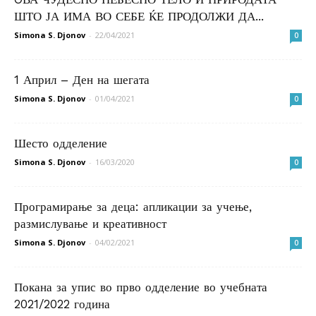
ШТО ЈА ИМА ВО СЕБЕ ЌЕ ПРОДОЛЖИ ДА...
Simona S. Djonov
-
22/04/2021
0
1 Април – Ден на шегата
Simona S. Djonov
-
01/04/2021
0
Шесто одделение
Simona S. Djonov
-
16/03/2020
0
Програмирање за деца: апликации за учење,
размислување и креативност
Simona S. Djonov
-
04/02/2021
0
Покана за упис во прво одделение во учебната
2021/2022 година