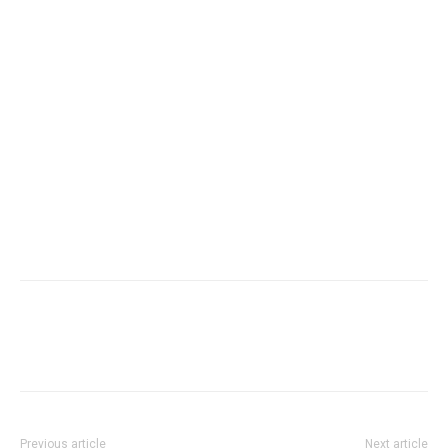
Facebook
Twitter
Google+
Pi
Previous article
Next article