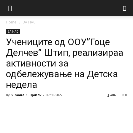
Home
ЗА НАС
ЗА НАС
Учениците од ООУ”Гоце
Делчев” Штип, реализираа
активности за
одбележување на Детска
недела
By
Simona S. Djonov
-
07/10/2022
406
0
Facebook
Twitter
Google+
Pi