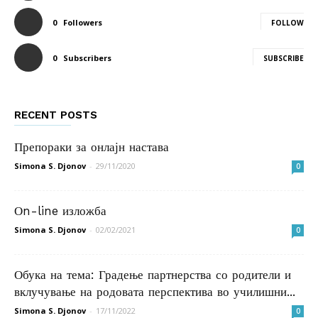
0
Followers
FOLLOW
0
Subscribers
SUBSCRIBE
RECENT POSTS
Препораки за онлајн настава
Simona S. Djonov
-
29/11/2020
0
Оn-line изложба
Simona S. Djonov
-
02/02/2021
0
Обука на тема: Градење партнерства со родители и
вклучување на родовата перспектива во училишни...
Simona S. Djonov
-
17/11/2022
0