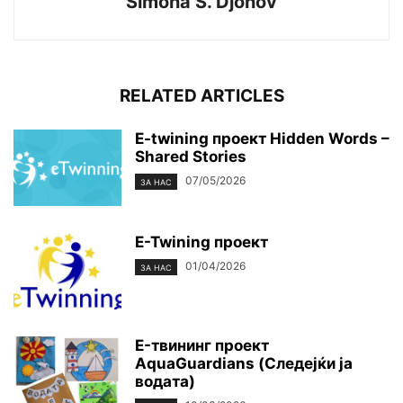
Simona S. Djonov
RELATED ARTICLES
E-twining проект Hidden Words –
Shared Stories
07/05/2026
ЗА НАС
E-Twining проект
01/04/2026
ЗА НАС
E-твининг проект
AquaGuardians (Следејќи ја
водата)