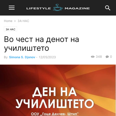
Home
ЗА НАС
ЗА НАС
Во чест на денот на
училиштето
348
0
By
Simona S. Djonov
-
12/05/2023