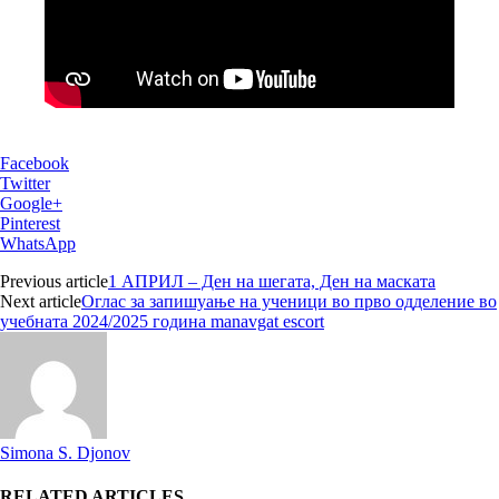
marmaris
Facebook
Twitter
Google+
Pinterest
WhatsApp
Previous article
1 АПРИЛ – Ден на шегата, Ден на маската
Next article
Оглас за запишуање на ученици во прво одделение во
учебната 2024/2025 година manavgat escort
Simona S. Djonov
RELATED ARTICLES