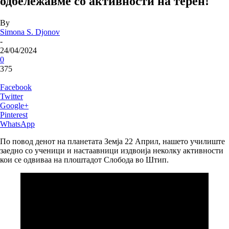
одбележавме со активности на терен!
By
Simona S. Djonov
-
24/04/2024
0
375
Facebook
Twitter
Google+
Pinterest
WhatsApp
По повод денот на планетата Земја 22 Април, нашето училиште
заедно со ученици и настаавници издвоија неколку активности
кои се одвиваа на плоштадот Слобода во Штип.
marmaris
escort
marmaris
escort
bayan
escort