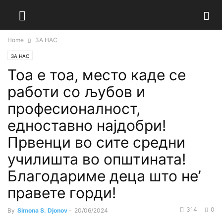
Home
ЗА НАС
ЗА НАС
Тоа е тоа, место каде се
работи со љубов и
професионалност,
едноставно најдобри!
Првенци во сите средни
училишта во општината!
Благодариме деца што не’
правете горди!
314
0
By
Simona S. Djonov
-
20/06/2024