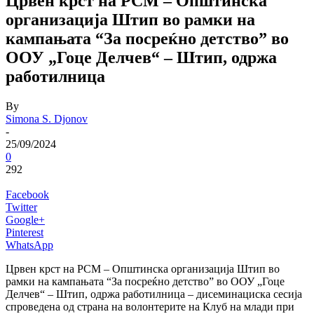
Црвен крст на РСМ – Општинска
организација Штип во рамки на
кампањата “За посреќно детство” во
ООУ „Гоце Делчев“ – Штип, одржа
работилница
By
Simona S. Djonov
-
25/09/2024
0
292
Facebook
Twitter
Google+
Pinterest
WhatsApp
Црвен крст на РСМ – Општинска организација Штип во
рамки на кампањата “За посреќно детство” во ООУ „Гоце
Делчев“ – Штип, одржа работилница – дисеминациска сесија
спроведена од страна на волонтерите на Клуб на млади при