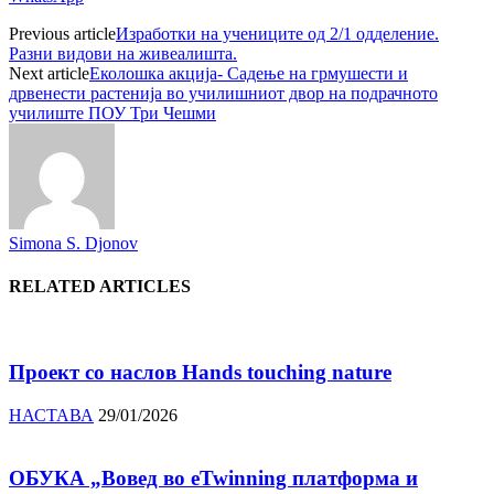
Previous article
Изработки на учениците од 2/1 одделение.
Разни видови на живеалишта.
Next article
Еколошка акција- Садење на грмушести и
дрвенести растенија во училишниот двор на подрачното
училиште ПОУ Три Чешми
Simona S. Djonov
RELATED ARTICLES
Проект со наслов Hands touching nature
НАСТАВА
29/01/2026
ОБУКА „Вовед во eTwinning платформа и