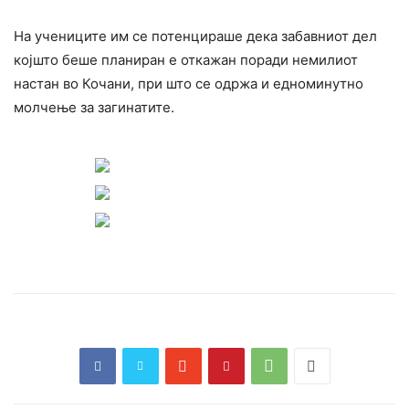
На учениците им се потенцираше дека забавниот дел
којшто беше планиран е откажан поради немилиот
настан во Кочани, при што се одржа и едноминутно
молчење за загинатите.