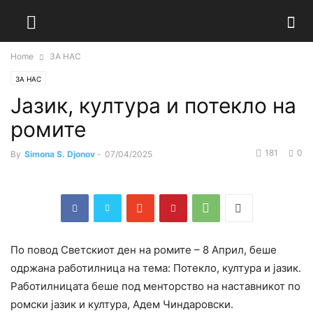
Home
ЗА НАС
ЗА НАС
Јазик, култура и потекло на
ромите
181
0
By
Simona S. Djonov
-
07/04/2025
По повод Светскиот ден на ромите – 8 Април, беше
одржана работилница на тема: Потекло, култура и јазик.
Работилницата беше под менторство на наставникот по
ромски јазик и култура, Адем Чиндаровски.