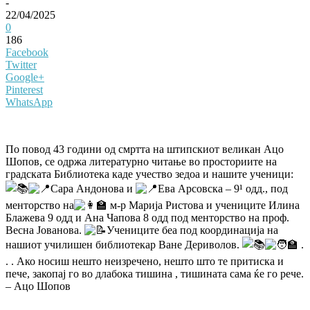
-
22/04/2025
0
186
Facebook
Twitter
Google+
Pinterest
WhatsApp
По повод 43 години од смртта на штипскиот великан Ацо
Шопов, се одржа литературно читање во просториите на
градската Библиотека каде учество зедоа и нашите ученици:
Сара Андонова и
Ева Арсовска – 9¹ одд., под
менторство на
м-р Марија Ристова и учениците Илина
Блажева 9 одд и Ана Чапова 8 одд под менторство на проф.
Весна Јованова.
Учениците беа под координација на
нашиот училишен библиотекар Ване Дериволов.
.
. . Ако носиш нешто неизречено, нешто што те притиска и
пече, закопај го во длабока тишина , тишината сама ќе го рече.
– Ацо Шопов