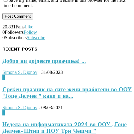
Save my name, email, and website in this browser for the next
time I comment.
20,831
Fans
Like
0
Followers
Follow
0
Subscribers
Subscribe
RECENT POSTS
Добро ни дојдевте првачиња! ...
Simona S. Djonov
-
31/08/2023
0
Среќен празник на сите жени вработени во ООУ
“Гоце Делчев ” како и на...
Simona S. Djonov
-
08/03/2021
0
Недела на информатиката 2024 во ООУ „Гоце
Делчев-Штип и ПОУ Три Чешми ”