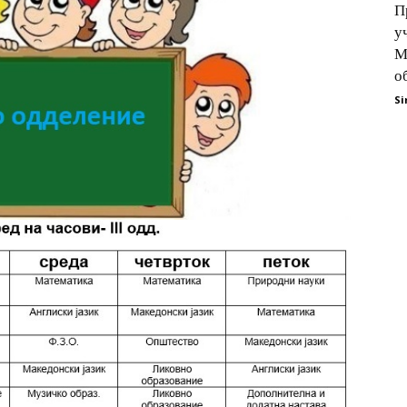
П
у
М
о
Si