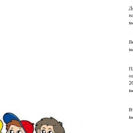
Д
н
–
Si
В
Si
Штип
П
о
2
Si
В
Si