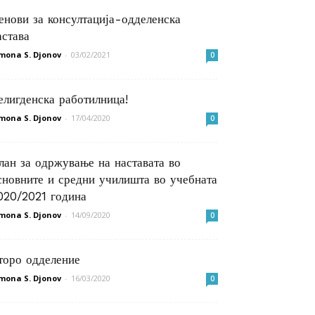
енови за консултација-одделенска
астава
mona S. Djonov
-
03/02/2021
0
елигденска работилница!
mona S. Djonov
-
17/04/2020
0
лан за одржување на наставата во
сновните и средни училишта во учебната
020/2021 година
mona S. Djonov
-
14/09/2020
0
торо одделение
mona S. Djonov
-
16/03/2020
0