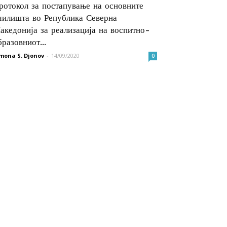
ротокол за постапување на основните
чилишта во Република Северна
акедонија за реализација на воспитно-
бразовниот...
mona S. Djonov
-
14/09/2020
0