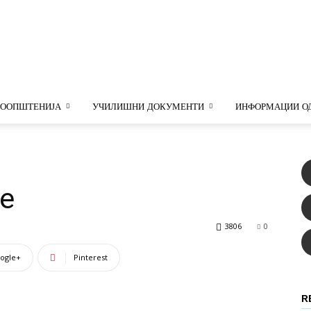
ООУ
ООПШТЕНИЈА
УЧИЛИШНИ ДОКУМЕНТИ
ИНФОРМАЦИИ ОД
Гоце
е
3806
0
ogle+
Pinterest
Делчев
R