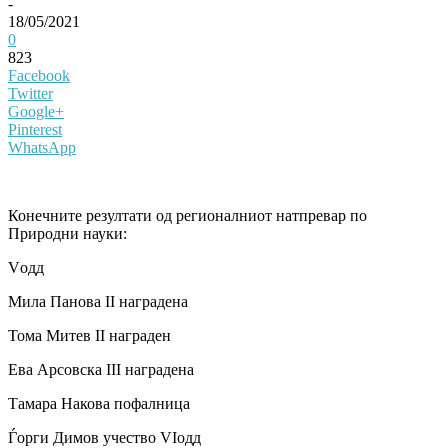
-
18/05/2021
0
823
Facebook
Twitter
Google+
Pinterest
WhatsApp
Конечните резултати од регионалниот натпревар по
Природни науки:
Vодд
Мила Панова II наградена
Тома Митев II награден
Ева Арсовска III наградена
Тамара Накова пофалница
Ѓорги Димов учество VIодд