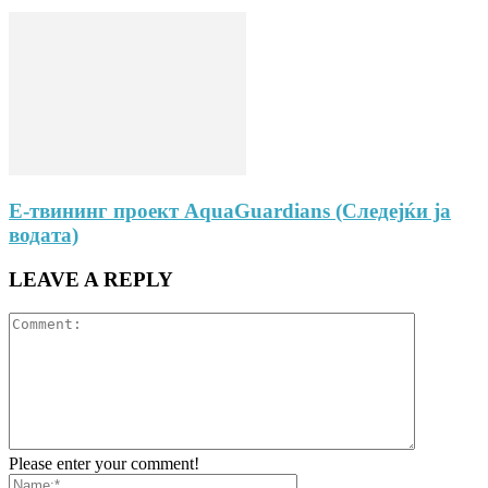
E-твининг проект AquaGuardians (Следејќи ја
водата)
LEAVE A REPLY
Please enter your comment!