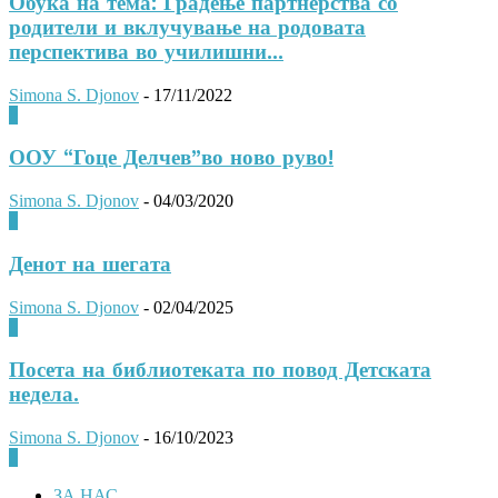
Обука на тема: Градење партнерства со
родители и вклучување на родовата
перспектива во училишни...
Simona S. Djonov
-
17/11/2022
0
ООУ “Гоце Делчев”во ново руво!
Simona S. Djonov
-
04/03/2020
0
Денот на шегата
Simona S. Djonov
-
02/04/2025
0
Посета на библиотеката по повод Детската
недела.
Simona S. Djonov
-
16/10/2023
0
ЗА НАС