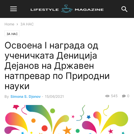
Home
ЗА НАС
ЗА НАС
Освоенa I награда од
ученичката Дениција
Дејанов на Државен
натпревар по Природни
науки
545
0
By
Simona S. Djonov
-
15/06/2021