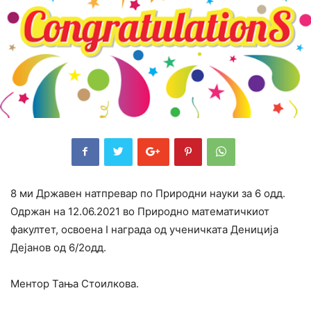
8 ми Државен натпревар по Природни науки за 6 одд.
Одржан на 12.06.2021 во Природно математичкиот
факултет, освоенa I награда од ученичката Дениција
Дејанов од 6/2одд.
Ментор Тања Стоилкова.