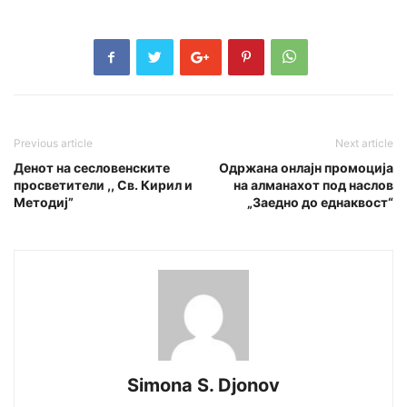
Previous article
Next article
Денот на сесловенските
Одржана онлајн промоција
просветители ,, Св. Кирил и
на алманахот под наслов
Методиј”
„Заедно до еднаквост“
Simona S. Djonov